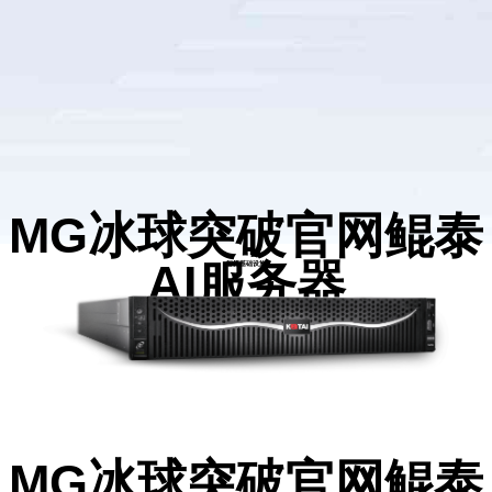
MG冰球突破官网鲲泰
某省级人社体系数字柜员
AI服务器
智算基础设施
MG冰球突破官网鲲泰
2
16
32
个
个或
个
鲲鹏920处理器
DDR4 RDIMM
2933
8
MT/s
最大支持
张