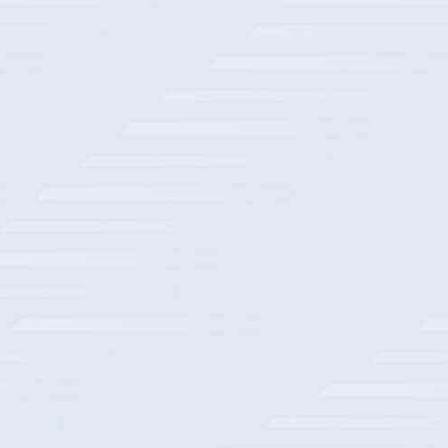
某500强医疗器械企业AI赋能药监评审创新实践
天士力HCP智能寻证实践效能提升