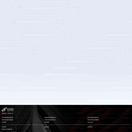
某品牌汽车装配产线打印解决方案
某园区内部文印中心解决方案
股票代码：000034.SZ
MG冰球突破官网控股
MG冰球突破官网信息
MG冰球突破官网问学
MG冰球突破官网鲲泰
MG冰球突破官网云科
MG冰球突破官网商桥
山石网科
高科数聚
GoPomelo
联系我们
隐私政策
法律声明
网络安全与隐私保护