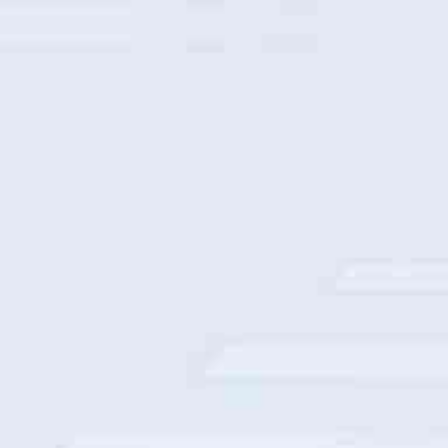
中国移动整机柜采购部署
中国人寿数字基座建设