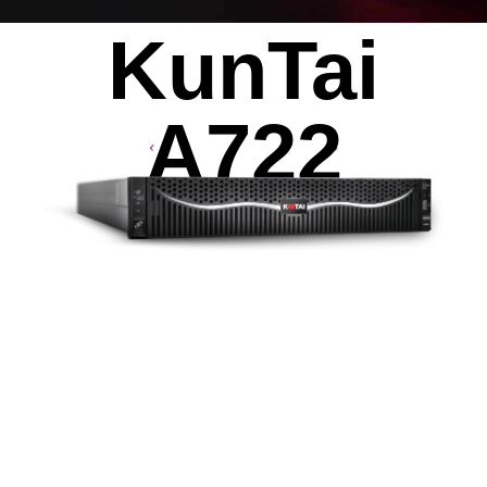
KunTai
AI算力服务器
通用算力服务器
计算终端产品
数据通信产品
A722
2
16
32
个
个或
个
鲲鹏920处理器
DDR4 RDIMM
2933
8
MT/s
最大支持
张
最高速率
Atlas300V视频解析卡
Atlas 300I Pro 推理卡
Atlas 300V Pro 视频解析卡
1120
TOPS INT8
最大AI算力