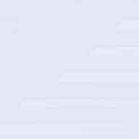
交通银行数据仓库算力底座
浙江联通隐私保护系统建设