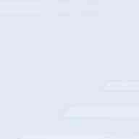
中国移动整机柜采购部署
中国人寿数字基座建设