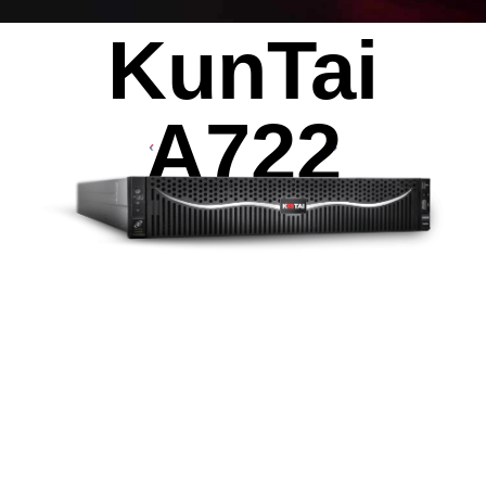
KunTai
AI算力服务器
通用算力服务器
计算终端产品
数据通信产品
A722
2
16
32
个
个或
个
鲲鹏920处理器
DDR4 RDIMM
2933
8
MT/s
最大支持
张
最高速率
Atlas300V视频解析卡
Atlas 300I Pro 推理卡
Atlas 300V Pro 视频解析卡
1120
TOPS INT8
最大AI算力