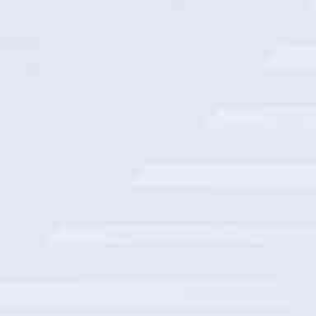
交通银行数据仓库算力底座
浙江联通隐私保护系统建设