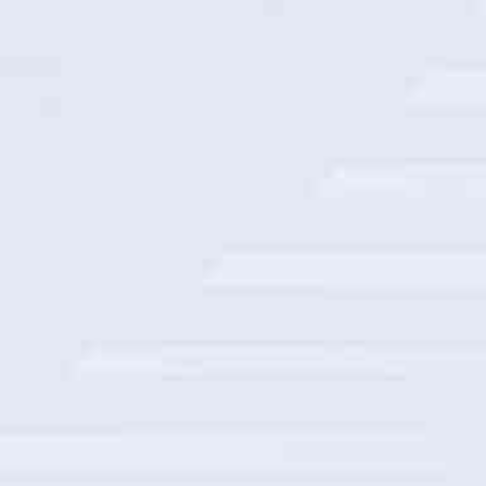
交通银行数据仓库算力底座
浙江联通隐私保护系统建设