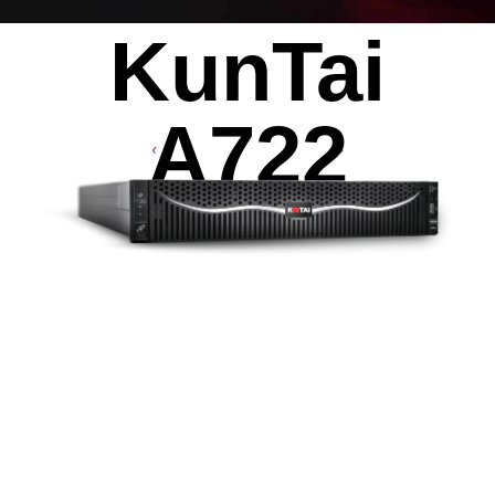
KunTai
AI算力服务器
通用算力服务器
计算终端产品
数据通信产品
A722
2
16
32
个
个或
个
鲲鹏920处理器
DDR4 RDIMM
2933
8
MT/s
最大支持
张
最高速率
Atlas300V视频解析卡
Atlas 300I Pro 推理卡
Atlas 300V Pro 视频解析卡
1120
TOPS INT8
最大AI算力