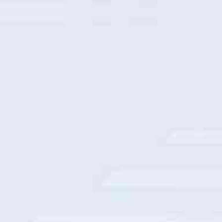
中国移动整机柜采购部署
中国人寿数字基座建设