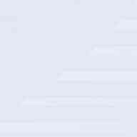
交通银行数据仓库算力底座
浙江联通隐私保护系统建设