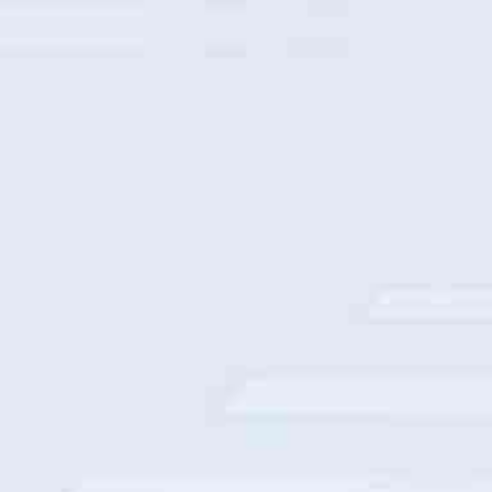
中国移动整机柜采购部署
中国人寿数字基座建设