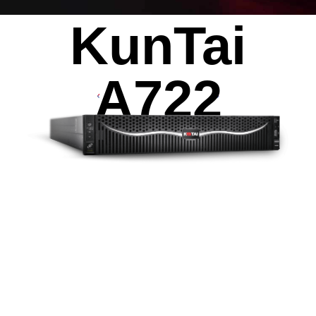
KunTai
AI算力服务器
通用算力服务器
计算终端产品
数据通信产品
A722
2
16
32
个
个或
个
鲲鹏920处理器
DDR4 RDIMM
2933
8
MT/s
最大支持
张
最高速率
Atlas300V视频解析卡
Atlas 300I Pro 推理卡
Atlas 300V Pro 视频解析卡
1120
TOPS INT8
最大AI算力