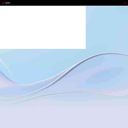
MG冰球突破官网