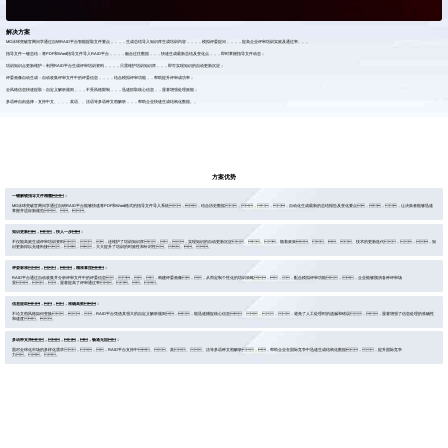
解决方案
MG冰球突破官网问学通过自研RAID平台智能提取文件要点，，，，生成总结导入知识库生成培训内容，，，，模拟评委提问，，，，提高企业评审培训实效及通过率。。。
指导文件一键总结：将PDF和Word指导文件导入RAID平台，，，，融合过往数据，，，快速生成最新总结及变化点，，，即时掌握指导文件动态；
培训知识点更新维护：利用RAID平台生成评审培训资料，，，，只需维护培训知识库，，，即可实现知识的自动更新沉淀；
评委画像自动生成：自动收集评审文件中的评委信息，，，，结合模拟评审功能，，帮助提升评审成功率；
全风格信息快速提取：自定义解析规则，，，不受风格限制，，，迅速抓取核心信息，，显著增强处理效能；
多语种自由选择：支持中文、、、、英语、、法语等多语种文档解析，，，帮助企业快速生成结构化数据。。
方案优势
一键解锁指导文件精髓：
MG冰球突破官网问学通过自研RAID平台能够快速将PDF和Word格式的指导文件导入系统，，结合历史数据，，，，自动化生成最新的总结报告及变化要点，，，让决策者能够迅速
掌握并适应新规范。。。
知识更新，，快人一步：
不仅能高效生成评审培训资料，，，还维护了培训知识库，，，实现知识的自动更新沉淀。。。随着政策、、、、技术的更新迭代，，，知
识更新得以无缝衔接，，，大大提升了培训的时效性和针对性。。。。
评委标准，，，精准拿捏：
RAID平台通过自动收集并分析评审文件中的评委信息，，，，构建评委画像，，从而定制个性化的培训策略，，，配合模拟评审功能，，企业能够预演各种评审场
景，，，显著提高了评审通过率。。。。
信息提取，，，准确高效：
不论文档风格如何变换，，，RAID平台凭借其强大的自定义解析规则，，能迅速捕捉核心信息，，，，避免了人工处理时的遗漏和错误，，显著增强了信息处理的准确性
和速度。。
多语种支持，，，，畅通无阻：
面对全球化市场的多样化需求，，，RAID平台支持中、、英、、法等多语种文档解析，，帮助企业在国际竞争中迅速生成结构化数据，，提升国际竞争
力。。。