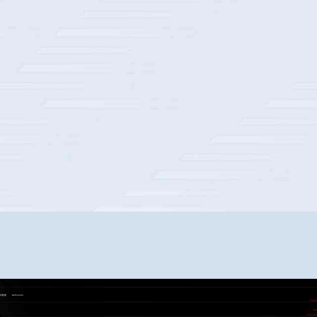
AI人才培养
AI职教实训室
科数聚
GoPomelo