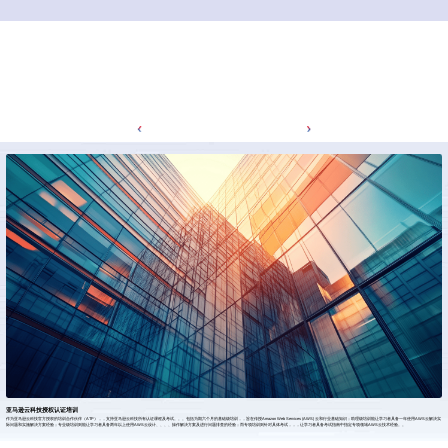
亚马逊云科技授权认证培训
作为亚马逊云科技官方授权的培训合作伙伴（ATP），，支持亚马逊云科技所有认证课程及考试。。。包括为期六个月的基础级培训，，旨在传授Amazon Web Services (AWS) 云和行业基础知识；助理级培训能让学习者具备一年使用AWS云解决实
际问题和实施解决方案经验；专业级培训则能让学习者具备两年以上使用AWS云设计、、、、操作解决方案及进行问题排查的经验；而专项培训则针对具体考试，，，让学习者具备考试指南中指定专项领域AWS云技术经验。。