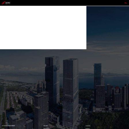
MG冰球突破官网
关于MG冰球突破官网数码
理论著作
企业文化
ESG
资讯与活动
联系我们