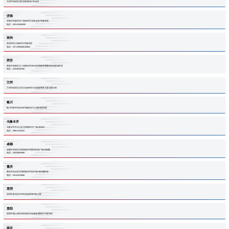
太原市综改区清控创新基地C座1205
济南
济南市高新区经十路8000号龙奥金座1号楼16层
电话：
0531-82382000
郑州
郑州市经三路68号2号楼18层
电话：
0371-69508001/8002
西安
西安市高新区丈八四路20号MG冰球突破官网数码科技园1楼7层
电话：
029-88342300
兰州
兰州市城关区天庆大道588号天庆国际商务大厦11楼1105
银川
银川市新华东街295号建发东方公寓B座820室
乌鲁木齐
乌鲁木齐市天山区光明路时代广场A座10G
电话：
0991-2324333
成都
成都市武侯区武青南路40号数码科技广场A座9楼
电话：
028-85003999
重庆
重庆市渝北区洪湖西路26号软件园A栋20楼B室
电话：
023-63423668
昆明
昆明市盘龙区东华街道瑞鼎城7栋511室
贵阳
贵阳市观山湖区缤纷路贵州金融城1期MAXD座1502
南京