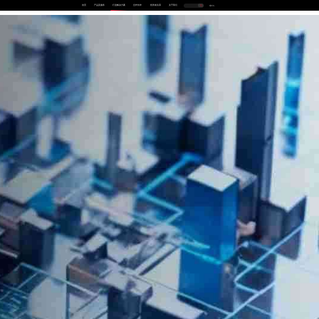
首页
产品及服务
行业解决方案
合作伙伴
投资者关系
关于我们
中
EN