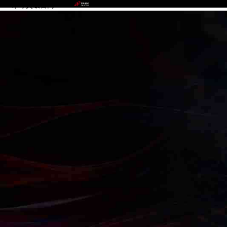
MG冰球突破官网