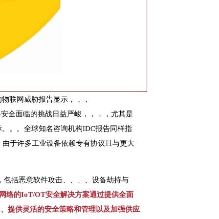
网威胁报告显示，，，
临的挑战日益严峻，，，，尤其是
。。。全球知名咨询机构IDC报告同样指
。。。由于许多工业设备依赖专有协议且与更大
包括恶意软件攻击、、、、设备劫持与
网络的IoT/OT安全解决方案通过提供全面
、、、提供灵活的安全策略和管理以及加强供应