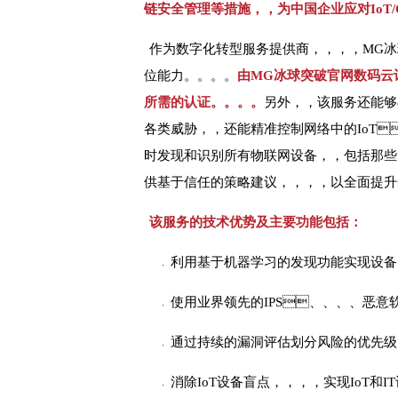
链安全管理等措施，，为中国企业应对IoT/O
作为数字化转型服务提供商，，
位能力。。。。
由MG冰球突破官网数码云计算运营
所需的认证。。。。
另外，，该服务
各类威胁，，还能精准控制网络中的IoT
时发现和识别所有物联网设备，，包括那些以往难以
供基于信任的策略建议，，，，以全面提升企业的安
该服务的技术优势及主要功能包括：
利用基于机器学习的发现功能实现设备的全面
使用业界领先的IPS、、、、恶意
通过持续的漏洞评估划分风险的优先级，
消除IoT设备盲点，，，，实现Io