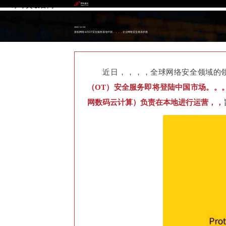
MG冰球突破官网
2024 / 11 / 04
派拓网络 IoT/OT安全服务落地中国，，，，企业网络安全再添护盾
近日，，，，全球网络安全领
（OT）安全服务即将登陆中国市场。
网数码云计算）负责在本地进行运营，，